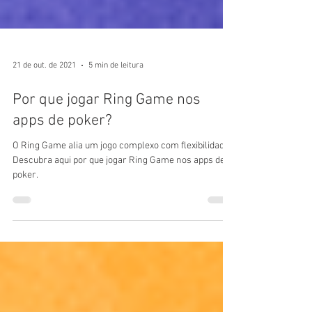
21 de out. de 2021
5 min de leitura
Por que jogar Ring Game nos
apps de poker?
O Ring Game alia um jogo complexo com flexibilidade.
Descubra aqui por que jogar Ring Game nos apps de
poker.