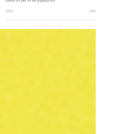
Super fácil de baixar e usar, o Suprema Poker dá
acesso a grandes clubes e excelentes prêmios para
todos os perfis de jogadores!